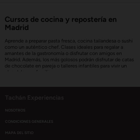
Cursos de cocina y repostería en
Madrid
Aprende a preparar pasta fresca, cocina tailandesa o sushi
como un auténtico chef. Clases ideales para regalar a
amantes de la gastronomía o disfrutar con amigos en
Madrid. Además, los más golosos podrán disfrutar de catas
de chocolate en pareja o talleres infantiles para vivir un
plan dulce en familia.
Cursos de coctelería para sibaritas
Tachán Experiencias
Sorprende con una cata de vinos, un taller de vermuts o
una clase de coctelería en pareja. Aprende a mezclar,
NOSOTROS
catar y disfrutar en experiencias 100% sensoriales.
CONDICIONES GENERALES
Talleres de coctelería en Madrid
MAPA DEL SITIO
Desde clases para dos hasta talleres temáticos de los 80,