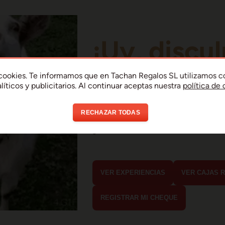
¡Uy, discul
Parece que ha habi
a cookies. Te informamos que en Tachan Regalos SL utilizamos c
líticos y publicitarios. Al continuar aceptas nuestra
política de
error de conexión 
RECHAZAR TODAS
En menos de 15 segundos debería est
¿Qué estabas buscando?
VER EXPERIENCIAS
VER CAJAS 
REGISTRAR MI CHEQUE