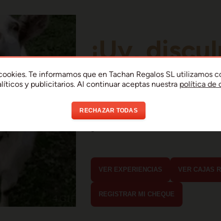
¡Uy, discul
Parece que ha habi
a cookies. Te informamos que en Tachan Regalos SL utilizamos c
líticos y publicitarios. Al continuar aceptas nuestra
política de
error de conexión 
RECHAZAR TODAS
En menos de 15 segundos debería est
¿Qué estabas buscando?
VER EXPERIENCIAS
VER CAJAS 
REGISTRAR MI CHEQUE